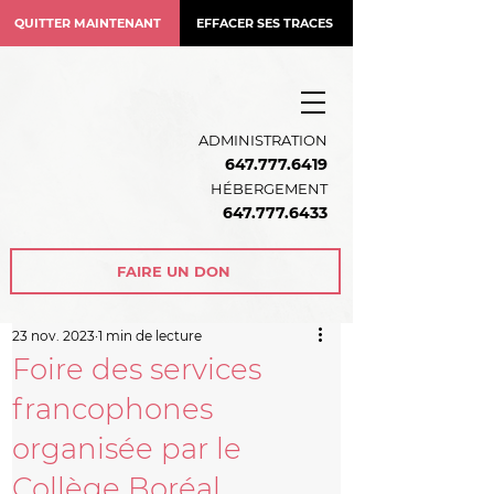
QUITTER MAINTENANT
EFFACER SES TRACES
ADMINISTRATION
647.777.6419
HÉBERGEMENT
64
7.777.6433
FAIRE UN DON
23 nov. 2023
1 min de lecture
Foire des services
francophones
organisée par le
Collège Boréal