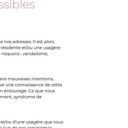
sibles
nos adresses. Il est alors
 résidente et/ou une usagère
 risquons : vandalisme,
sans mauvaises intentions,
uve une connaissance de cette
on entourage. Ce que nous
solement, syndrome de
e et/ou d’une usagère que vous
 l’un de nos organismes