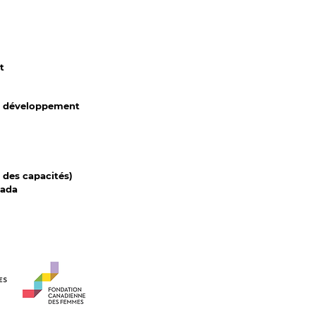
t
 du développement
 des capacités)
nada