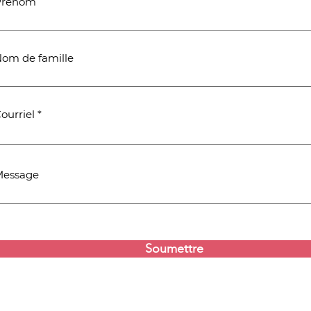
Prénom
om de famille
ourriel
Message
Soumettre