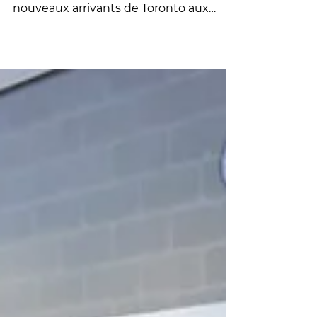
Toronto
Le programme DIVI de La Maison était
fier de participer à la Journée des
nouveaux arrivants de Toronto aux
côtés de nombreux partenaires
communautaires engagés dans
l'accueil et l'intégration des personnes
nouvellement arrivées au Canada.
Cette journée a été une belle occasion
de faire connaître nos services auprès
de la communauté, de rencontrer de
nouveaux partenaires, de renforcer
notre réseau et d'échanger avec les
visiteurs sur les ressources disponibles
en français dans