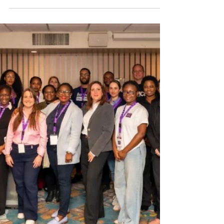
Femmes en force : une
rencontre pour célébrer la
résilience et le pouvoir
d’agir
Le 25 avril dernier, La Maison a eu le
plaisir d’organiser un événement
inspirant au Collège Boréal autour de la
santé mentale des femmes, sous le
thème : « Femmes en force : équilibre,
résilience et pouvoir d’agir ». ✨ Cette
rencontre riche en échanges et en
émotions n’aurait pas été possible sans
la contribution précieuse de
nombreuses personnes engagées.
Nous adressons nos sincères
remerciements à nos panélistes :
Micheline Rabet Nawel Bentobbal Lia