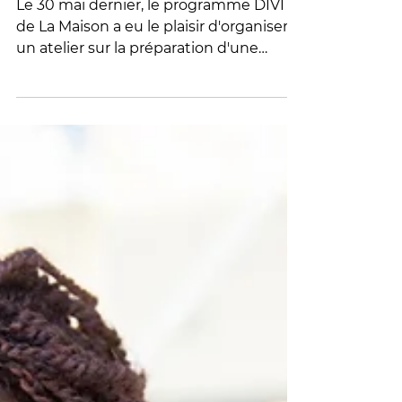
Atelier Trousse d’urgence
Le 30 mai dernier, le programme DIVI
de La Maison a eu le plaisir d'organiser
un atelier sur la préparation d'une
trousse d'urgence, animé par Ngalula
Kalunda de NK Consultation. Au cours
de cette rencontre, les participantes
ont appris à mieux se préparer aux
situations d'urgence pouvant
nécessiter un départ rapide du
domicile, notamment en cas
d'incendie, de catastrophe naturelle ou
d'autres événements imprévus.
L'atelier a permis d'aborder les