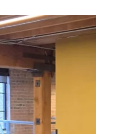
Commis à l’administration
TITRE DU POSTE : Commis à
l’administration STATUT DU POSTE :
Temps plein permanent HEURES DE
TRAVAIL : 37.5 heures/semaine
SUPÉRIEURE IMMÉDIATE :
Coordonnatrice de l’administration
DATE D’AFFICHAGE : 30 Avril 2026 DATE
DE CLÔTURE : 8 Mai 2026 DATE
D’ENTRÉE EN FONCTION : 18 Mai 2026
SALAIRE : A discuter À propos de La
Maison La Maison est un organisme
féministe, géré par et pour les femmes
francophones, qui vient en aide aux
femmes de 16 ans et plus ainsi qu’à
leurs enfants ou