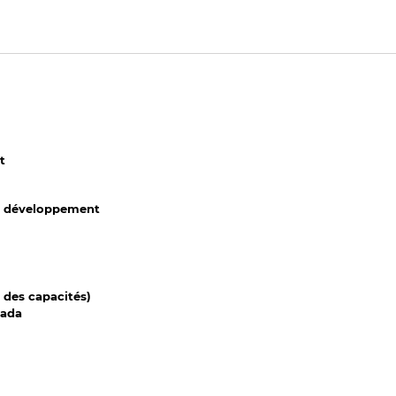
t
 du développement
 des capacités)
nada