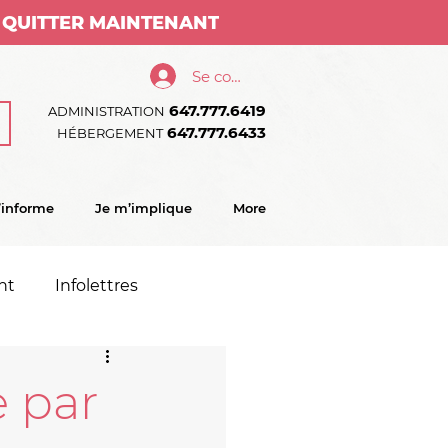
QUITTER MAINTENANT
Se connecter
647.777.6419
ADMINISTRATION
647.777.6433
HÉBERGEMENT
’informe
Je m’implique
More
nt
Infolettres
e par