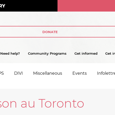
RY
DONATE
Need help?
Community Programs
Get informed
Get i
PS
DIVI
Miscellaneous
Events
Infolettr
son au Toronto