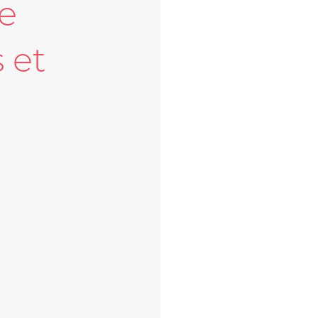
e
 et