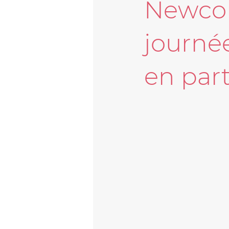
Newcom
journé
en part