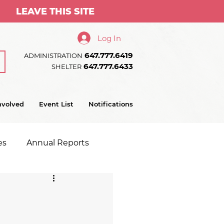
LEAVE THIS SITE
Log In
647.777.6419
ADMINISTRATION
647.777.6433
SHELTER
nvolved
Event List
Notifications
es
Annual Reports