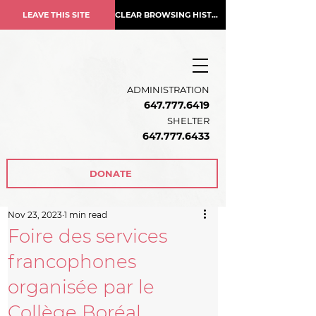
LEAVE THIS SITE
CLEAR BROWSING HISTORY
ADMINISTRATION
647.777.6419
SHELTER
647.777.6433
DONATE
Nov 23, 2023
1 min read
Foire des services
francophones
organisée par le
Collège Boréal