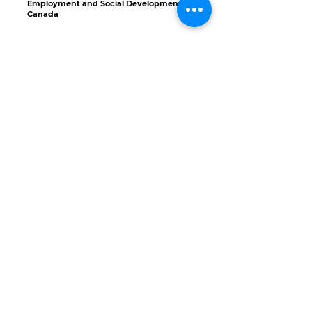
Employment and Social Development
Canada
Reach us
Administration and Information
Request
info@lamaison-toronto.org
Phone
:
647.777.6419
Fax:
647.777.6429
Shelter
hebergement@lamaison-toronto.org