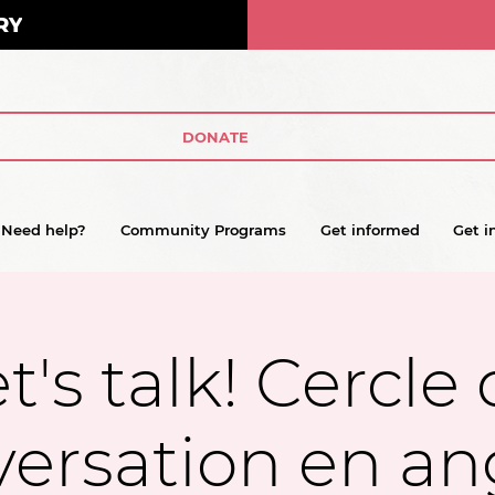
RY
DONATE
Need help?
Community Programs
Get informed
Get i
t's talk! Cercle
ersation en an