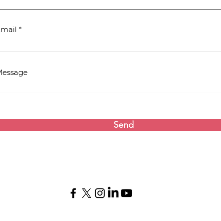
mail
Message
Send