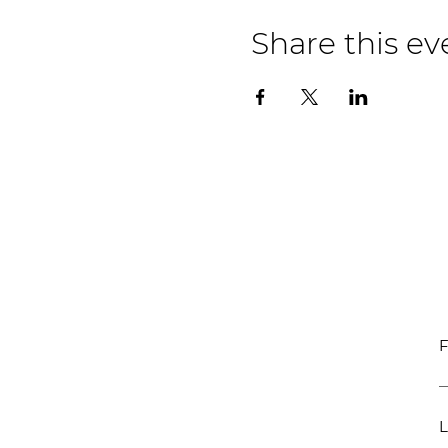
Share this ev
F
L