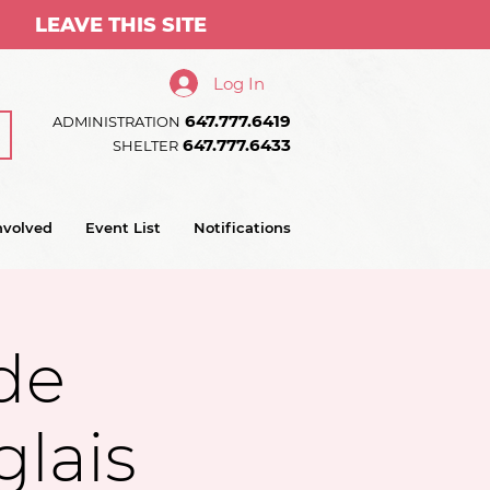
LEAVE THIS SITE
Log In
647.777.6419
ADMINISTRATION
647.777.6433
SHELTER
nvolved
Event List
Notifications
 de
glais