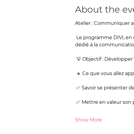
About the ev
Atelier : Communiquer a
 Le programme DIVI, en collaboration avec COSTI, a le plaisir d’offrir à sa clientèle un atelier interactif 
dédié à la communication
 💡 Objectif : Développer
 🔹 Ce que vous allez app
 ✅ Savoir se présenter d
 ✅ Mettre en valeur son
Show More