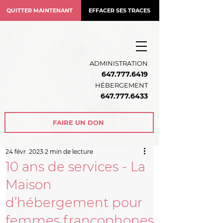
QUITTER MAINTENANT
EFFACER SES TRACES
ADMINISTRATION
647.777.6419
HÉBERGEMENT
64
7.777.6433
FAIRE UN DON
24 févr. 2023
2 min de lecture
10 ans de services - La
Maison
d’hébergement pour
femmes francophones