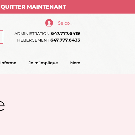
QUITTER MAINTENANT
Se connecter
647.777.6419
ADMINISTRATION
647.777.6433
HÉBERGEMENT
’informe
Je m’implique
More
e