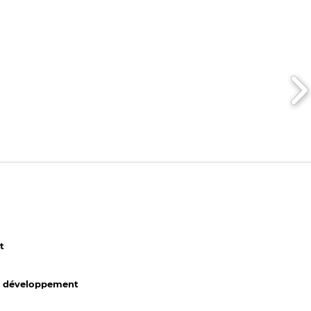
t
 du développement