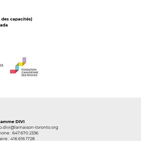
 des capacités)
nada
ramme DIVI
o.divi@lamaison-toronto.org
hone : 647.670.2336
aire : 416.616.1728